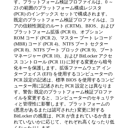
す。プラットフォーム検証プロファイルは、0 ～
23 の範囲のプラットフォーム構成レジスタ
(PCR) のインデックス セットで構成されます。
既定のプラットフォーム検証プロファイルは、コ
アの信頼性測定のルート (CRTM)、BIOS、および
プラットフォーム拡張 (PCR 0)、オプション
ROM コード (PCR 2)、マスター ブート レコード
(MBR) コード (PCR 4)、NTFS ブート セクター
(PCR 8)、NTFS ブート ブロック (PCR 9)、ブート
マネージャー (PCR 10)、および BitLocker アクセ
ス コントロール (PCR 11) に対する変更から暗号
化キーを保護します。拡張ファームウェア イン
ターフェイス (EFI) を使用するコンピューターの
PCR 設定の記述は、標準 BIOS を使用するコンピ
ューター用に記述された PCR 設定とは異なりま
す。警告: 既定のプラットフォーム検証プロファ
イルを変更すると、コンピューターのセキュリテ
ィと管理性に影響します。プラットフォームの
(悪意があるまたは認可された) 変更に対する
BitLocker の感度は、PCR が含まれているか含ま
れていないかに応じて、それぞれ高くなったり低
くなったりします。